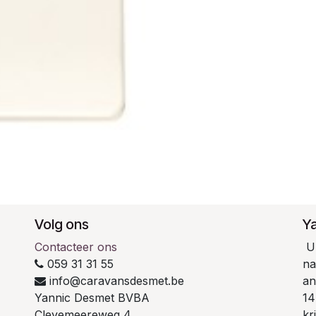
Volg ons
Y
Contacteer ons
U 
059 31 31 55
na
info@caravansdesmet.be
an
Yannic Desmet BVBA
14
Cleyemeereweg 4
kr