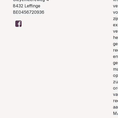
8432 Leffinge
ve
BE0456720936
vo
zi
ex
ve
he
ge
re
en
ge
ma
op
zu
or
va
re
aa
MA