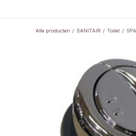
Overslaan naar inhoud
Home
Shop
Vacatures
Alle producten
SANITAIR
Toilet
SP