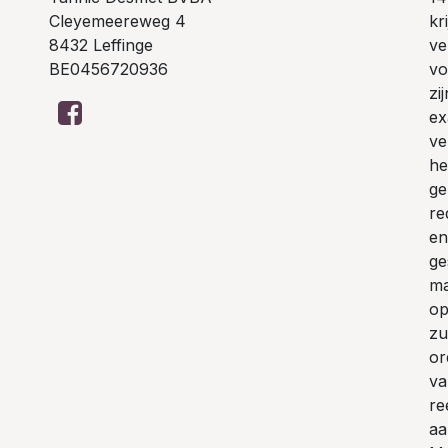
Cleyemeereweg 4
kr
8432 Leffinge
ve
BE0456720936
vo
zi
ex
ve
he
ge
re
en
ge
ma
op
zu
or
va
re
aa