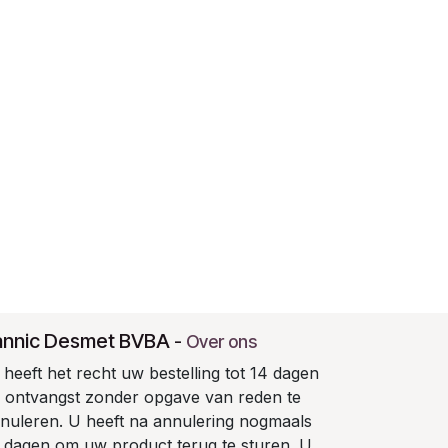
annic Desmet BVBA
-
Over ons
heeft het recht uw bestelling tot 14 dagen
 ontvangst zonder opgave van reden te
nuleren. U heeft na annulering nogmaals
 dagen om uw product terug te sturen. U