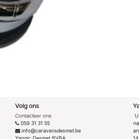
Volg ons
Y
Contacteer ons
U 
059 31 31 55
na
info@caravansdesmet.be
an
Yannic Desmet BVBA
14