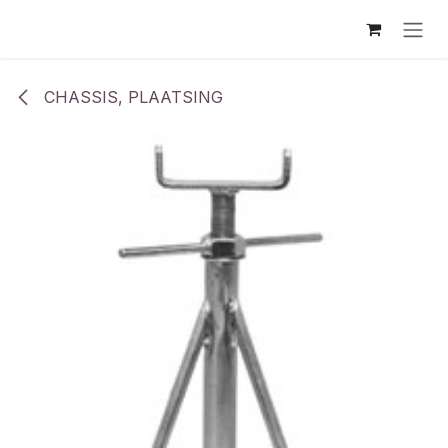
Overslaan naar inhoud
CHASSIS, PLAATSING