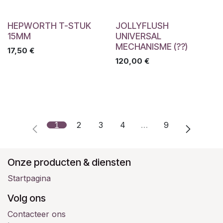
HEPWORTH T-STUK
JOLLYFLUSH
15MM
UNIVERSAL
MECHANISME (??)
17,50
€
120,00
€
1
2
3
4
…
9
Onze producten & diensten
Startpagina
Volg ons
Contacteer ons