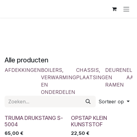
Overslaan naar inhoud
Alle producten
AFDEKKINGEN
BOILERS,
CHASSIS,
DEUREN
ELE
VERWARMING
PLAATSING
EN
AAN
EN
RAMEN
ONDERDELEN
Sorteer op
TRUMA DRUKSTANG S-
OPSTAP KLEIN
5004
KUNSTSTOF
65,00
€
22,50
€