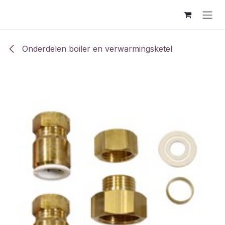
Overslaan naar inhoud
Onderdelen boiler en verwarmingsketel