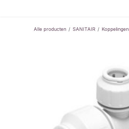
Overslaan naar inhoud
Home
Shop
Vacatures
Alle producten
SANITAIR
Koppelingen