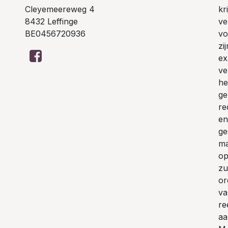
Cleyemeereweg 4
kr
8432 Leffinge
ve
BE0456720936
vo
zi
ex
ve
he
ge
re
en
ge
ma
op
zu
or
va
re
aa