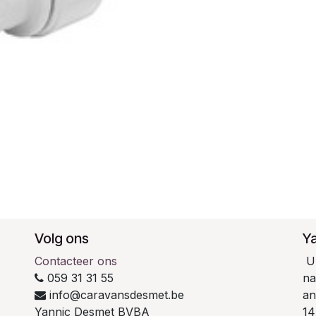
Volg ons
Y
Contacteer ons
U 
059 31 31 55
na
info@caravansdesmet.be
an
Yannic Desmet BVBA
14