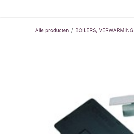
Overslaan naar inhoud
Home
Shop
Vacatures
Alle producten
BOILERS, VERWARMING