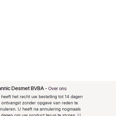
annic Desmet BVBA
-
Over ons
heeft het recht uw bestelling tot 14 dagen
 ontvangst zonder opgave van reden te
nuleren. U heeft na annulering nogmaals
 dagen om uw product terug te sturen. U