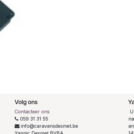
Volg ons
Y
Contacteer ons
U 
059 31 31 55
na
info@caravansdesmet.be
an
Yannic Desmet BVBA
14