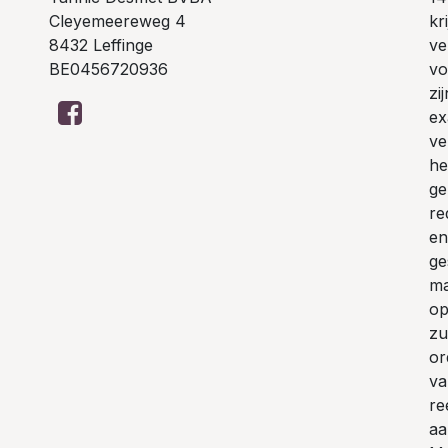
Cleyemeereweg 4
kr
8432 Leffinge
ve
BE0456720936
vo
zi
ex
ve
he
ge
re
en
ge
ma
op
zu
or
va
re
aa