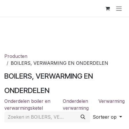
Overslaan naar inhoud
Producten
BOILERS, VERWARMING EN ONDERDELEN
BOILERS, VERWARMING EN
ONDERDELEN
Onderdelen boiler en
Onderdelen
Verwarming
verwarmingsketel
verwarming
Sorteer op