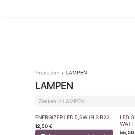
Overslaan naar inhoud
Home
Shop
Vacatures
Producten
LAMPEN
LAMPEN
ENERGIZER LED 5,6W GLS B22
LED 
WATT
12,50
€
55,00