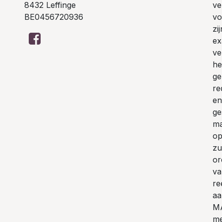
8432 Leffinge
ve
BE0456720936
vo
zi
ex
ve
he
ge
re
en
ge
ma
op
zu
or
va
re
aa
MA
me