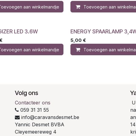
Toevoegen aan winkelmandje
Toevoegen aan winkelma
IZER LED 3.6W
ENERGY SPAARLAMP 3,4
€
5,00
€
Toevoegen aan winkelmandje
Toevoegen aan winkelma
Volg ons
Y
Contacteer ons
U 
059 31 31 55
na
info@caravansdesmet.be
an
Yannic Desmet BVBA
14
Cleyemeereweg 4
kr