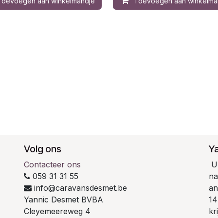
Toevoegen aan winkelmandje
Toevoegen aan winkelma
Volg ons
Y
Contacteer ons
U 
059 31 31 55
na
info@caravansdesmet.be
an
Yannic Desmet BVBA
14
Cleyemeereweg 4
kr