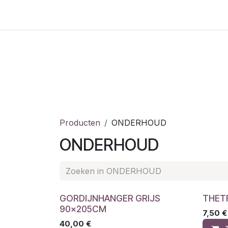
Overslaan naar inhoud
Home
Shop
Vacatures
Producten
ONDERHOUD
ONDERHOUD
GORDIJNHANGER GRIJS
THET
90x205CM
7,50
€
40,00
€