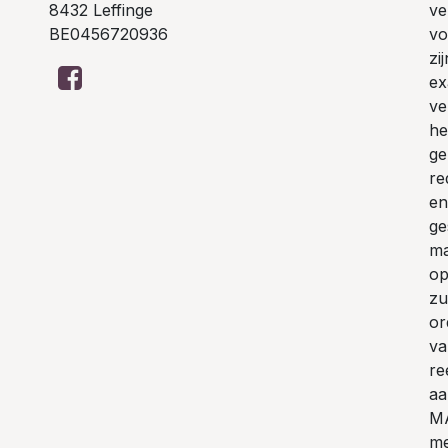
8432 Leffinge
ve
BE0456720936
vo
zi
ex
ve
he
ge
re
en
ge
ma
op
zu
or
va
re
aa
MA
me